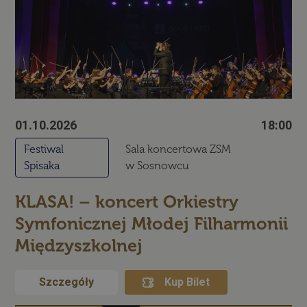
jest niejasny,
ale ponieważ
zwykle jest to
plik cookie
sesji, można
go traktować
jako
konieczny.
01.10.2026
18:00
Polityce
prywatności Google
Dostawca /
Okres
Nazwa
Festiwal
Sala koncertowa ZSM
Domena
przechowywania
Spisaka
w Sosnowcu
wp-
Sesja
OnTheGoSystems
wpml_current_language
Ltd.
palac.art.pl
KLASA! – koncert Orkiestry
Symfonicznej Młodej Filharmonii
Międzyszkolnej
Szczegóły
Kup Bilet