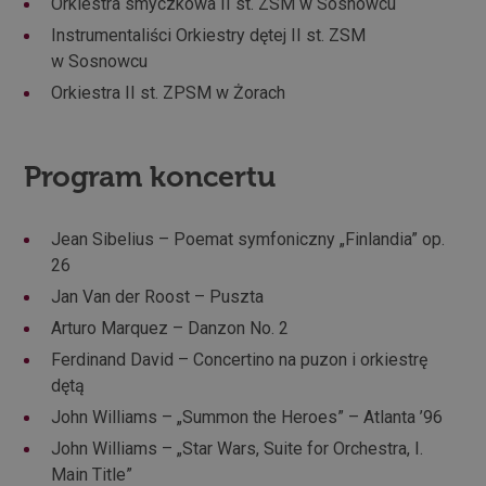
Orkiestra smyczkowa II st. ZSM w Sosnowcu
Instrumentaliści Orkiestry dętej II st. ZSM
w Sosnowcu
Orkiestra II st. ZPSM w Żorach
Program koncertu
Jean Sibelius – Poemat symfoniczny „Finlandia” op.
26
Jan Van der Roost – Puszta
Arturo Marquez – Danzon No. 2
Ferdinand David – Concertino na puzon i orkiestrę
dętą
John Williams – „Summon the Heroes” – Atlanta ’96
John Williams – „Star Wars, Suite for Orchestra, I.
Main Title”