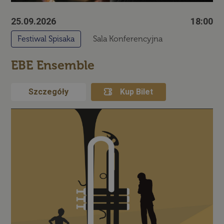
Dostawca /
Okres
Nazwa
Opis
Domena
przechowywania
25.09.2026
18:00
symfony
Sesja
Plik cookie
Symfony SAS
powiązany z
Festiwal Spisaka
Sala Konferencyjna
bilety.palac.art.pl
frameworkiem
Symfony do
tworzenia
EBE Ensemble
aplikacji PHP.
Dokładny cel
jest niejasny,
ale ponieważ
Szczegóły
Kup Bilet
zwykle jest to
plik cookie
sesji, można
go traktować
jako
konieczny.
Polityce
prywatności Google
Dostawca /
Okres
Nazwa
Domena
przechowywania
wp-
Sesja
OnTheGoSystems
wpml_current_language
Ltd.
palac.art.pl