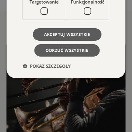
Targetowanie
Funkcjonalność
Powiązane wydarzenia
AKCEPTUJ WSZYSTKIE
ODRZUĆ WSZYSTKIE
POKAŻ SZCZEGÓŁY
Niezbędne
Wydajność
Targetowanie
Funkcjonalność
Niezbędne pliki cookie umożliwiają korzystanie z
podstawowych funkcji strony internetowej, takich
jak logowanie użytkownika i zarządzanie kontem.
Bez niezbędnych plików cookie nie można
prawidłowo korzystać ze strony internetowej.