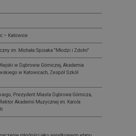
c – Katowice
ny im. Michała Spisaka "Młodzi i Zdolni"
 Miejski w Dąbrowie Górniczej, Akademia
wskiego w Katowicach, Zespół Szkół
iego, Prezydent Miasta Dąbrowa Górnicza,
Rektor Akademii Muzycznej im. Karola
ch
c znaczenie młodości jako wyjątkowego etapu