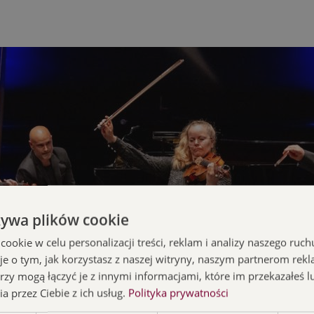
żywa plików cookie
okie w celu personalizacji treści, reklam i analizy naszego ru
je o tym, jak korzystasz z naszej witryny, naszym partnerom re
rzy mogą łączyć je z innymi informacjami, które im przekazałeś l
a przez Ciebie z ich usług.
Polityka prywatności