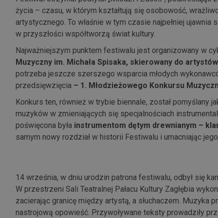
życia – czasu, w którym kształtują się osobowość, wrażli
artystycznego. To właśnie w tym czasie najpełniej ujawnia si
w przyszłości współtworzą świat kultury.
Najważniejszym punktem festiwalu jest organizowany w cy
Muzyczny im. Michała Spisaka, skierowany do artystów 
potrzeba jeszcze szerszego wsparcia młodych wykonawcó
przedsięwzięcia
– 1. Młodzieżowego Konkursu Muzyczneg
Konkurs ten, również w trybie biennale, został pomyślany j
muzyków w zmieniających się specjalnościach instrumenta
poświęcona była
instrumentom dętym drewnianym – klar
samym nowy rozdział w historii Festiwalu i umacniając jego
14 września, w dniu urodzin patrona festiwalu, odbył się k
W przestrzeni Sali Teatralnej Pałacu Kultury Zagłębia wyko
zacierając granicę między artystą, a słuchaczem. Muzyka pr
nastrojową opowieść. Przywoływane teksty prowadziły prz