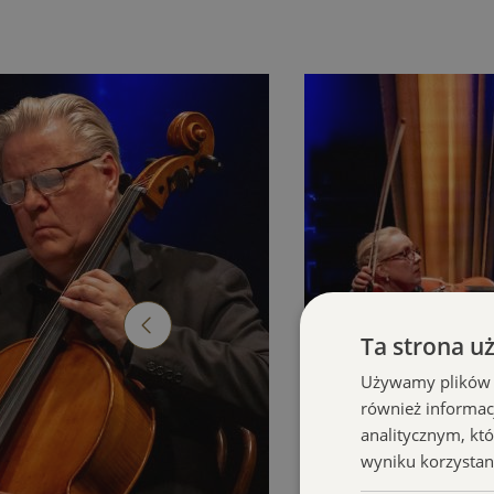
Ta strona u
Używamy plików co
również informac
analitycznym, któ
wyniku korzystani