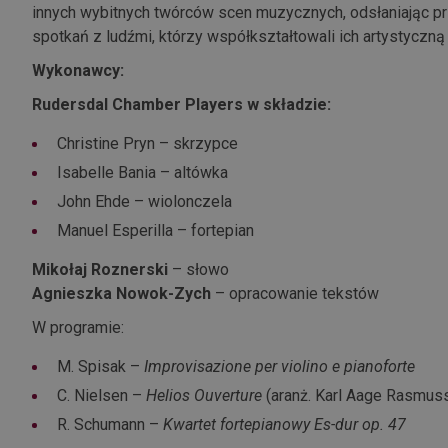
innych wybitnych twórców scen muzycznych, odsłaniając pr
spotkań z ludźmi, którzy współkształtowali ich artystyczną
Wykonawcy:
Rudersdal Chamber Players w składzie:
Christine Pryn – skrzypce
Isabelle Bania – altówka
John Ehde – wiolonczela
Manuel Esperilla – fortepian
Mikołaj Roznerski
– słowo
Agnieszka Nowok-Zych
– opracowanie tekstów
W programie:
M. Spisak –
Improvisazione per violino e pianoforte
C. Nielsen –
Helios Ouverture
(aranż. Karl Aage Rasmus
R. Schumann –
Kwartet fortepianowy Es-dur op. 47