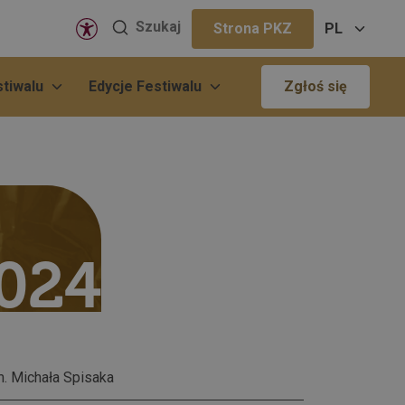
Wyszukaj
Szukaj
Strona PKZ
PL
na
stronie
tiwalu
Edycje Festiwalu
Zgłoś się
2024
. Michała Spisaka