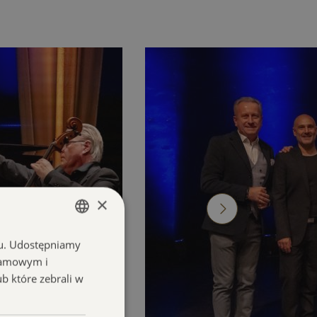
×
chu. Udostępniamy
POLISH
klamowym i
ENGLISH
ub które zebrali w