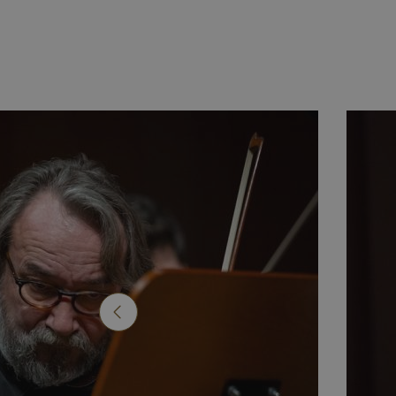
Nazwa
wp-
wpml_current_lang