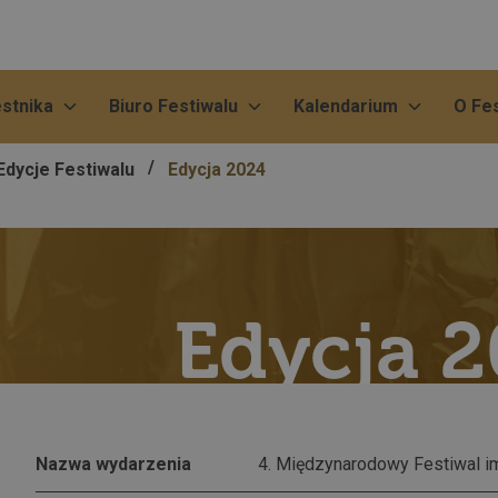
estnika
Biuro Festiwalu
Kalendarium
O Fes
/
Edycje Festiwalu
Edycja 2024
Edycja 
Nazwa wydarzenia
4. Międzynarodowy Festiwal im