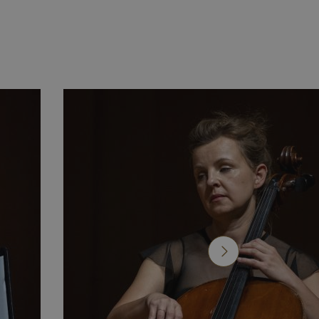
e ten plik cookie
ych użytkowników.
bsługi filtrowania
ż ustawiony dla
ani.