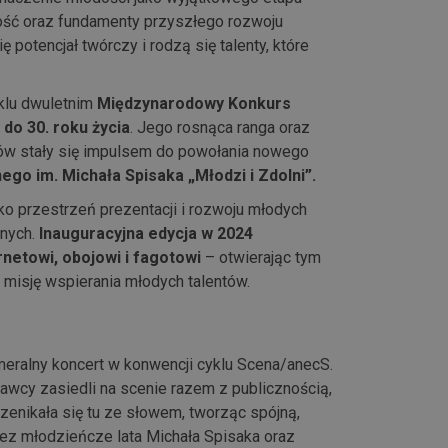
wość oraz fundamenty przyszłego rozwoju
ę potencjał twórczy i rodzą się talenty, które
klu dwuletnim
Międzynarodowy Konkurs
do 30. roku życia
. Jego rosnąca ranga oraz
w stały się impulsem do powołania nowego
o im. Michała Spisaka „Młodzi i Zdolni”.
ako przestrzeń prezentacji i rozwoju młodych
lnych.
Inauguracyjna edycja w 2024
netowi, obojowi i fagotowi
– otwierając tym
 misję wspierania młodych talentów.
ameralny koncert w konwencji cyklu Scena/anecS.
nawcy zasiedli na scenie razem z publicznością,
zenikała się tu ze słowem, tworząc spójną,
ez młodzieńcze lata Michała Spisaka oraz