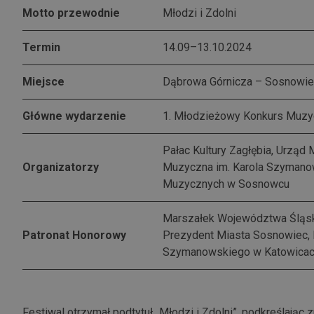
Motto przewodnie
Młodzi i Zdolni
Termin
14.09–13.10.2024
Miejsce
Dąbrowa Górnicza – Sosnowie
Główne wydarzenie
1. Młodzieżowy Konkurs Muzycz
Pałac Kultury Zagłębia, Urząd
Organizatorzy
Muzyczna im. Karola Szymano
Muzycznych w Sosnowcu
Marszałek Województwa Śląsk
Patronat Honorowy
Prezydent Miasta Sosnowiec, 
Szymanowskiego w Katowica
Festiwal otrzymał podtytuł „Młodzi i Zdolni”, podkreślają