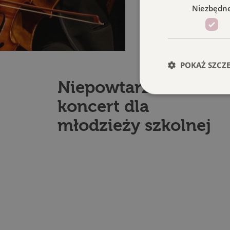
Niezbędn
POKAŻ SZCZ
Niepowtarzalni:
koncert dla
młodzieży szkolnej
Niezbędne pliki cook
zarządzanie kontem. 
Dostawc
Nazwa
Domen
symfony
Symfon
bilety.p