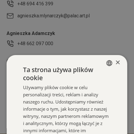
+48 694 416 399
agnieszka.mlynarczyk@palac.art.pl
Agnieszka Adamczyk
+48 662 097 000
Organizator
×
Ta strona używa plików
Pałac Kultury Zagłębia
cookie
POLISH
Plac Wolności 1
Używamy plików cookie w celu
ENGLISH
41-300 Dąbrowa Górnicza
personalizacji treści, reklam i analizy
naszego ruchu. Udostępniamy również
informacje o tym, jak korzystasz z naszej
informacja@palac.art.pl
+48 32 733 88 22
witryny, naszym partnerom reklamowym
i analitycznym, którzy mogą łączyć je z
innymi informacjami, które im