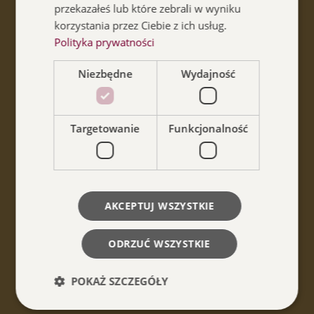
przekazałeś lub które zebrali w wyniku
korzystania przez Ciebie z ich usług.
Polityka prywatności
Niezbędne
Wydajność
Targetowanie
Funkcjonalność
Pałac Kultury Zagłębia
AKCEPTUJ WSZYSTKIE
O nas
ODRZUĆ WSZYSTKIE
Usługi
POKAŻ SZCZEGÓŁY
Dostępność