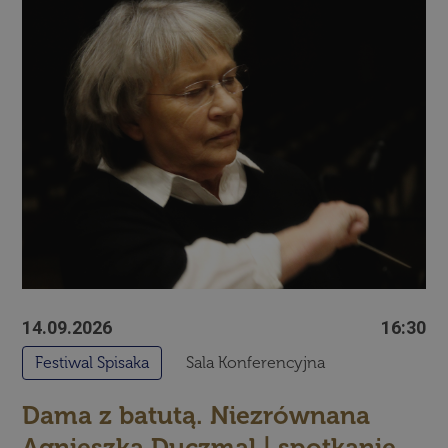
14.09.2026
16:30
Festiwal Spisaka
Sala Konferencyjna
Dama z batutą. Niezrównana
Agnieszka Duczmal | spotkanie