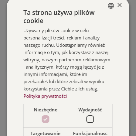
×
Spisaka
w Sosnowcu
Ta strona używa plików
cookie
2. Młodzieżowy Konkurs
POLISH
Muzyczny im. Michała Spisaka
Używamy plików cookie w celu
ENGLISH
personalizacji treści, reklam i analizy
„Młodzi i zdolni”
naszego ruchu. Udostępniamy również
informacje o tym, jak korzystasz z naszej
Szczegóły
witryny, naszym partnerom reklamowym
i analitycznym, którzy mogą łączyć je z
innymi informacjami, które im
przekazałeś lub które zebrali w wyniku
korzystania przez Ciebie z ich usług.
Polityka prywatności
Niezbędne
Wydajność
Targetowanie
Funkcjonalność