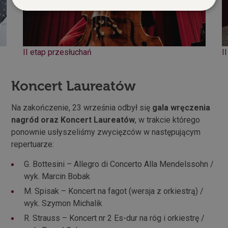
Niezbędne
Wydajność
Targetowanie
Funkcjonalność
II etap przesłuchań
I
Niezbędne pliki cookie umożliwiają korzystanie z
podstawowych funkcji strony internetowej, takich
jak logowanie użytkownika i zarządzanie kontem.
Koncert Laureatów
Bez niezbędnych plików cookie nie można
prawidłowo korzystać ze strony internetowej.
Na zakończenie, 23 września odbył się
gala wręczenia
Dostawca /
Okres
Nazwa
Opis
nagród oraz Koncert Laureatów
, w trakcie którego
Domena
przechowywania
ponownie usłyszeliśmy zwycięzców w następującym
symfony
Sesja
Plik cookie
Symfony SAS
powiązany z
bilety.palac.art.pl
repertuarze:
frameworkiem
Symfony do
G. Bottesini – Allegro di Concerto Alla Mendelssohn /
tworzenia
aplikacji PHP.
wyk. Marcin Bobak
Dokładny cel
jest niejasny,
M. Spisak – Koncert na fagot (wersja z orkiestrą) /
ale ponieważ
zwykle jest to
wyk. Szymon Michalik
plik cookie
sesji, można
R. Strauss – Koncert nr 2 Es-dur na róg i orkiestrę /
go traktować
jako