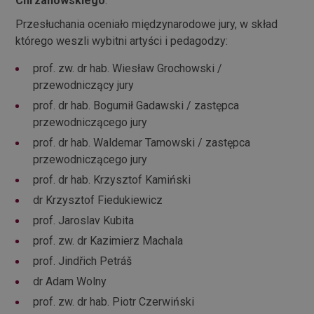
Chrzanowskiego
.
Przesłuchania oceniało międzynarodowe jury, w skład
którego weszli wybitni artyści i pedagodzy:
prof. zw. dr hab. Wiesław Grochowski /
przewodniczący jury
prof. dr hab. Bogumił Gadawski / zastępca
przewodniczącego jury
prof. dr hab. Waldemar Tamowski / zastępca
przewodniczącego jury
prof. dr hab. Krzysztof Kamiński
dr Krzysztof Fiedukiewicz
prof. Jaroslav Kubita
prof. zw. dr Kazimierz Machala
prof. Jindřich Petráš
dr Adam Wolny
prof. zw. dr hab. Piotr Czerwiński