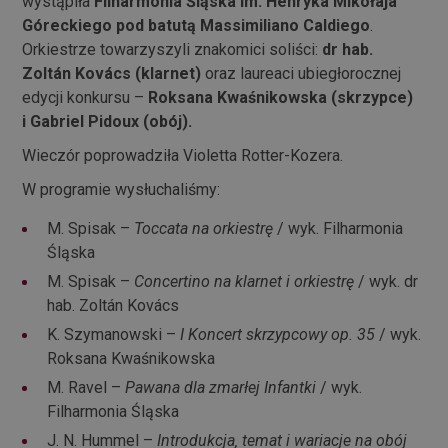
wystąpiła
Filharmonia Śląska im. Henryka Mikołaja
Góreckiego pod batutą Massimiliano Caldiego
.
Orkiestrze towarzyszyli znakomici soliści:
dr hab.
Zoltán Kovács
(klarnet)
oraz laureaci ubiegłorocznej
edycji konkursu –
Roksana Kwaśnikowska
(skrzypce)
i Gabriel Pidoux (obój).
Wieczór poprowadziła Violetta Rotter-Kozera.
W programie wysłuchaliśmy:
M. Spisak –
Toccata na orkiestrę
/ wyk. Filharmonia
Śląska
M. Spisak –
Concertino na klarnet i orkiestrę
/ wyk. dr
hab. Zoltán Kovács
K. Szymanowski –
I Koncert skrzypcowy op. 35
/ wyk.
Roksana Kwaśnikowska
M. Ravel –
Pawana dla zmarłej Infantki
/ wyk.
Filharmonia Śląska
J. N. Hummel –
Introdukcja‚ temat i wariacje na obój