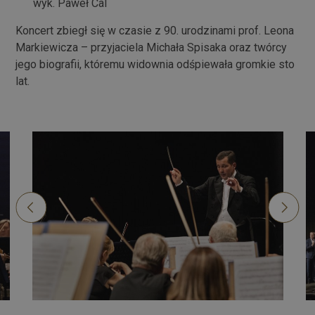
wyk. Paweł Cal
konieczny.
Koncert zbiegł się w czasie z 90. urodzinami prof. Leona
Markiewicza – przyjaciela Michała Spisaka oraz twórcy
jego biografii, któremu widownia odśpiewała gromkie sto
Polityce
lat.
prywatności Google
Dostawca /
Okres
Nazwa
Domena
przechowywania
wp-
Sesja
OnTheGoSystems
wpml_current_language
Ltd.
palac.art.pl