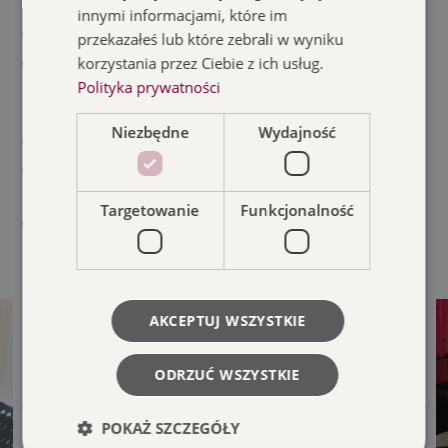
II miejsce – Ludmila Kubíčková (Czechy)
innymi informacjami, które im
III miejsce – Monika Całus
przekazałeś lub które zebrali w wyniku
Wyróżnienie – Sytske Pas (Norwegia)
korzystania przez Ciebie z ich usług.
Polityka prywatności
w specjalności gry na kontrabasie:
Niezbędne
Wydajność
II miejsce – Marcin Bobak
III miejsce – Wiktoria Czyżewska ex aequo Jędrzej
Kacprzyk
Targetowanie
Funkcjonalność
Wyróżnienie: Mio Tamayama (Japonia), Klaudia Baca
AKCEPTUJ WSZYSTKIE
ODRZUĆ WSZYSTKIE
POKAŻ SZCZEGÓŁY