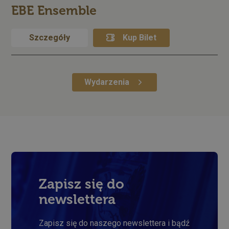
wpml_current_language
Ltd.
EBE Ensemble
palac.art.pl
Szczegóły
Kup Bilet
Wydarzenia
Zapisz się do
newslettera
Zapisz się do naszego newslettera i bądź