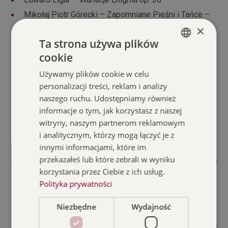
Mikołaj Piotr Górecki – Zapomniane Pieśni i Tańce –
op. 59 na obój, klarnet, fagot, orkiestrę smyczkową,
×
harfę i czelestę
Ta strona używa plików
cookie
POLISH
Używamy plików cookie w celu
ENGLISH
personalizacji treści, reklam i analizy
naszego ruchu. Udostępniamy również
O artystach
informacje o tym, jak korzystasz z naszej
witryny, naszym partnerom reklamowym
i analitycznym, którzy mogą łączyć je z
innymi informacjami, które im
przekazałeś lub które zebrali w wyniku
Maestra Agnieszka Duczmal
korzystania przez Ciebie z ich usług.
Polityka prywatności
Niezbędne
Wydajność
Orkiestra Kameralna Polskiego Radia