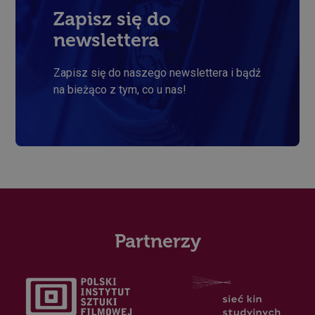
plik cookie
sesji, można
Zapisz się do
go traktować
jako
newslettera
konieczny.
Zapisz się do naszego newslettera i bądź
na bieżąco z tym, co u nas!
Polityce
prywatności Google
Dostawca /
Okres
Nazwa
Domena
przechowywania
wp-
Sesja
OnTheGoSystems
wpml_current_language
Ltd.
palac.art.pl
Partnerzy