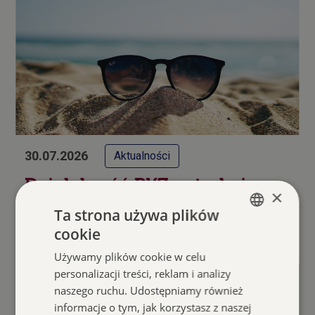
30.07.2026
Aktualności
Działalność PKZ w trakcie
×
wakacji
Ta strona używa plików
cookie
POLISH
Czytaj więcej
Używamy plików cookie w celu
ENGLISH
personalizacji treści, reklam i analizy
naszego ruchu. Udostępniamy również
informacje o tym, jak korzystasz z naszej