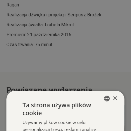
Ragan
Realizacja dźwięku i projekcji: Sergiusz Brożek
Realizacja światła: Izabela Mikrut
Premiera: 21 października 2016
Czas trwania: 75 minut
Powiązane wydarzenia
×
Ta strona używa plików
cookie
POLISH
Używamy plików cookie w celu
ENGLISH
personalizacji treści, reklam i analizy