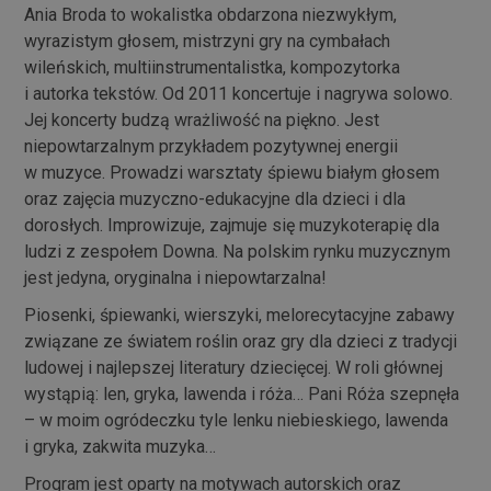
Ania Broda to wokalistka obdarzona niezwykłym,
wyrazistym głosem, mistrzyni gry na cymbałach
wileńskich, multiinstrumentalistka, kompozytorka
i autorka tekstów. Od 2011 koncertuje i nagrywa solowo.
Jej koncerty budzą wrażliwość na piękno. Jest
niepowtarzalnym przykładem pozytywnej energii
w muzyce. Prowadzi warsztaty śpiewu białym głosem
oraz zajęcia muzyczno-edukacyjne dla dzieci i dla
dorosłych. Improwizuje, zajmuje się muzykoterapię dla
ludzi z zespołem Downa. Na polskim rynku muzycznym
jest jedyna, oryginalna i niepowtarzalna!
Piosenki, śpiewanki, wierszyki, melorecytacyjne zabawy
związane ze światem roślin oraz gry dla dzieci z tradycji
ludowej i najlepszej literatury dziecięcej. W roli głównej
wystąpią: len, gryka, lawenda i róża… Pani Róża szepnęła
– w moim ogródeczku tyle lenku niebieskiego, lawenda
i gryka, zakwita muzyka…
Program jest oparty na motywach autorskich oraz