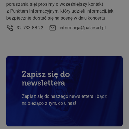
sesji, można
poruszania się) prosimy o wcześniejszy kontakt
go traktować
jako
z Punktem Informacyjnym, który udzieli informacji, jak
konieczny.
bezpiecznie dostać się na scenę w dniu koncertu
32 733 88 22
informacja@palac.art.pl
Polityce
prywatności Google
Dostawca /
Okres
Nazwa
Domena
przechowywania
wp-
Sesja
OnTheGoSystems
wpml_current_language
Ltd.
palac.art.pl
Zapisz się do
newslettera
Zapisz się do naszego newslettera i bądź
na bieżąco z tym, co u nas!