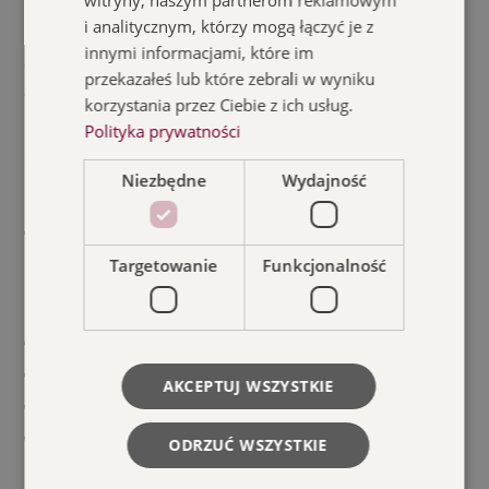
sztuki na pograniczu muzykoterapii. Czysty głos działa
i analitycznym, którzy mogą łączyć je z
i na słuchacza i na twórcę w sposób głęboko poruszający,
innymi informacjami, które im
oczyszczający i inspirujący. To mój własny sposób
przekazałeś lub które zebrali w wyniku
naprawiania rzeczywistości.
korzystania przez Ciebie z ich usług.
Polityka prywatności
Dyskografia i osiągnięcia
Niezbędne
Wydajność
„A ja nie chcę spać”, 2011 – album inspirowany
wierszami polskich poetów otrzymał główną nagrodę
Targetowanie
Funkcjonalność
w konkursie „Świat Przyjazny Dziecku”
organizowanym przez Komitet Ochrony Praw Dziecka
„6 H”, 2014
„Najlepsze życzenie”, 2014
AKCEPTUJ WSZYSTKIE
„Thousand Lakes”, premiera 4 listopada 2016
Stypendystka Ministerstwa Kultury i Dziedzictwa
ODRZUĆ WSZYSTKIE
Narodowego i Urzędu Marszałkowskiego w Olsztynie