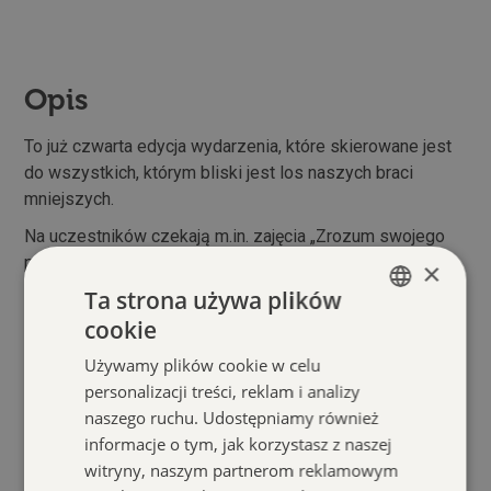
Opis
To już czwarta edycja wydarzenia, które skierowane jest
do wszystkich, którym bliski jest los naszych braci
mniejszych.
Na uczestników czekają m.in. zajęcia „Zrozum swojego
psa” z Kariną Suchorowską trenerką w Piesełko (15:00)
×
oraz podcast „PSYpadki” duetu Zula Przybylińska i Ania
Ta strona używa plików
Łukaszuk (16:00). W akcji wezmą także udział Związek
cookie
POLISH
Kynologiczny w Polsce Oddział Bytom, NoseWorld
Używamy plików cookie w celu
z pokazem nose work, PsychoVetka i pierwsza pomoc
ENGLISH
personalizacji treści, reklam i analizy
dla zwierząt oraz – oczywiście – Schronisko PsiKot
naszego ruchu. Udostępniamy również
w Chorzowie. Podczas części artystycznej wystąpią
informacje o tym, jak korzystasz z naszej
wokaliści z Elise Voice Studio oraz uczestnicy BomBarda
witryny, naszym partnerom reklamowym
Dance Academy.