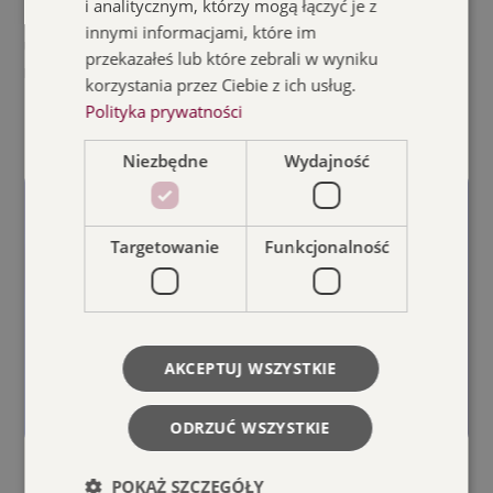
i analitycznym, którzy mogą łączyć je z
Osoby, które chcą wesprzeć schronisko mogą wziąć
innymi informacjami, które im
udział w licytacji (18:00) lub przynieść karmę dla
przekazałeś lub które zebrali w wyniku
milusińskich.
korzystania przez Ciebie z ich usług.
Polityka prywatności
Niezbędne
Wydajność
Zapisz się do
Targetowanie
Funkcjonalność
newslettera
Zapisz się do naszego newslettera i bądź
na bieżąco z tym, co u nas!
AKCEPTUJ WSZYSTKIE
ODRZUĆ WSZYSTKIE
POKAŻ SZCZEGÓŁY