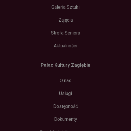
jako
Galeria Sztuki
konieczny.
Zajęcia
Polityce
Strefa Seniora
prywatności Google
Dostawca /
Okres
Nazwa
Domena
przechowywania
Aktualności
wp-
Sesja
OnTheGoSystems
wpml_current_language
Ltd.
palac.art.pl
Pałac Kultury Zagłębia
O nas
Usługi
Dostępność
Dokumenty