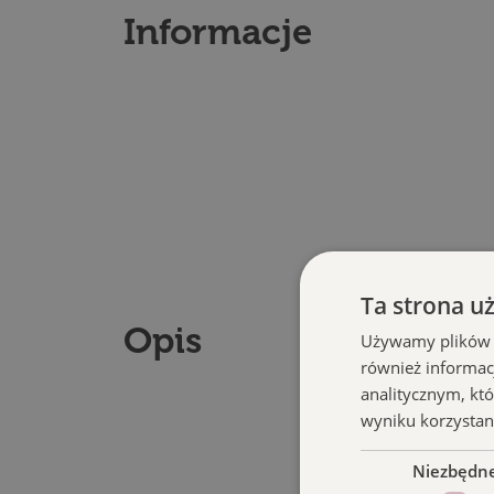
Informacje
Ta strona u
Opis
Używamy plików co
również informac
analitycznym, któ
wyniku korzystani
Niezbędn