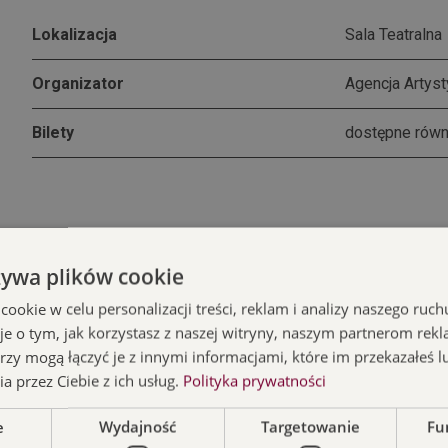
Lokalizacja
Sala Teatralna
Organizator
Agencja Artys
Bilety
dostępne równ
żywa plików cookie
Kabaret Ani Mru-Mru z najnowszym programem „Mniej więce
okie w celu personalizacji treści, reklam i analizy naszego ru
je o tym, jak korzystasz z naszej witryny, naszym partnerom re
Ani Mru-Mru to kabaret dla każdego. Artyści podejmują tem
rzy mogą łączyć je z innymi informacjami, które im przekazałeś l
rozchwytywani przez publiczność w każdym wieku, a każdy 
a przez Ciebie z ich usług.
Polityka prywatności
niepowtarzalny styl. Za jego sprawą zdobyli tysiące wierny
Rodzaj żartów, gagów i skeczy doskonale trafi nie tylko w g
e
Wydajność
Targetowanie
Fu
również środowiska kabaretowego. Gdziekolwiek by się nie 