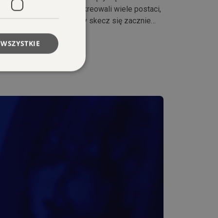
ją się w życie widza. Wykreowali wiele postaci,
śmiechu, a co dopiero gdy skecz się zacznie…
 WSZYSTKIE
owanie użytkownika i
j.
rzenia aplikacji
est to plik cookie