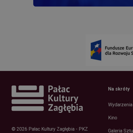
wp-
wpml_current_lang
Na skróty
Wydarzenia
Kino
© 2026 Pałac Kultury Zagłębia - PKZ
Galeria Sztu