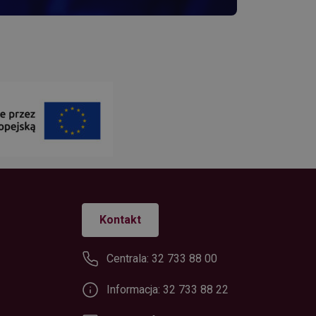
e ten plik cookie
ych użytkowników.
bsługi filtrowania
ż ustawiony dla
ani.
Kontakt
Centrala: 32 733 88 00
Informacja: 32 733 88 22