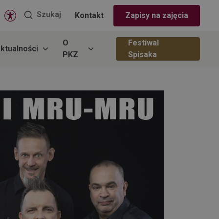
Wyszukaj
Szukaj
Kontakt
Zapisy na zajęcia
na
stronie
O
Festiwal
ktualności
PKZ
Spisaka