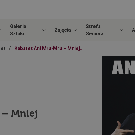
Galeria
Strefa
Zajęcia
A
Sztuki
Seniora
/
ret
Kabaret Ani Mru-Mru – Mniej...
 – Mniej