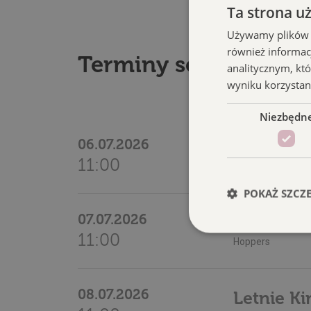
Ta strona u
Używamy plików co
również informac
Terminy seansu
analitycznym, któ
wyniku korzystani
Niezbędn
06.07.2026
Letnie Ki
11:00
Hoppers
POKAŻ SZCZ
07.07.2026
Letnie Ki
11:00
Hoppers
Niezbędne pliki cook
08.07.2026
Letnie Ki
zarządzanie kontem. 