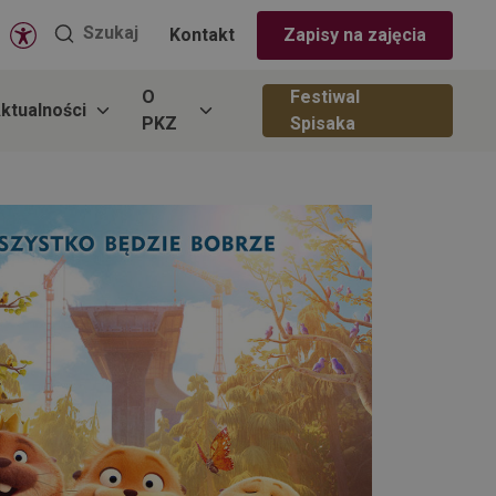
Wyszukaj
Szukaj
Kontakt
Zapisy na zajęcia
na
stronie
O
Festiwal
ktualności
PKZ
Spisaka