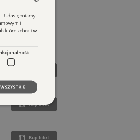
chu. Udostępniamy
POLISH
klamowym i
ENGLISH
ub które zebrali w
nkcjonalność
Kup bilet
 WSZYSTKIE
Kup bilet
owanie użytkownika i
j.
Kup bilet