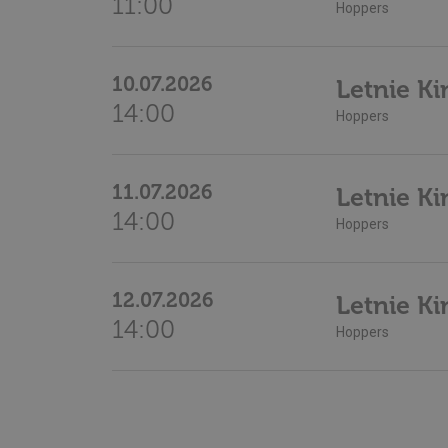
11:00
Hoppers
Dostawc
Nazwa
Domen
symfony
Symfon
bilety.p
10.07.2026
Letnie Ki
14:00
Hoppers
Nazwa
11.07.2026
Letnie Ki
wp-
14:00
wpml_current_lang
Hoppers
12.07.2026
Letnie Ki
14:00
Hoppers