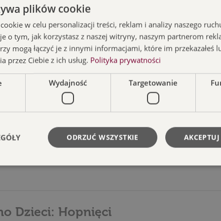
żywa plików cookie
okie w celu personalizacji treści, reklam i analizy naszego ru
je o tym, jak korzystasz z naszej witryny, naszym partnerom re
rzy mogą łączyć je z innymi informacjami, które im przekazałeś l
a przez Ciebie z ich usług.
Polityka prywatności
e
Wydajność
Targetowanie
Fu
no Dzieci: Hopnięci
EGÓŁY
ODRZUĆ WSZYSTKIE
AKCEPTUJ
no Dzieci: Hopnięci
Niezbędne
Wydajność
Targetowanie
Funkcjonalność
ie umożliwiają korzystanie z podstawowych funkcji strony internetowej, takich jak log
no Dzieci: Hopnięci
Bez niezbędnych plików cookie nie można prawidłowo korzystać ze strony internetowe