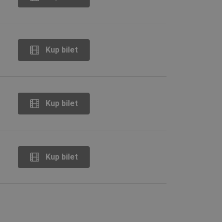
rzenia aplikacji
est to plik cookie
Kup bilet
e ten plik cookie
Kup bilet
ych użytkowników.
bsługi filtrowania
ż ustawiony dla
ani.
Kup bilet