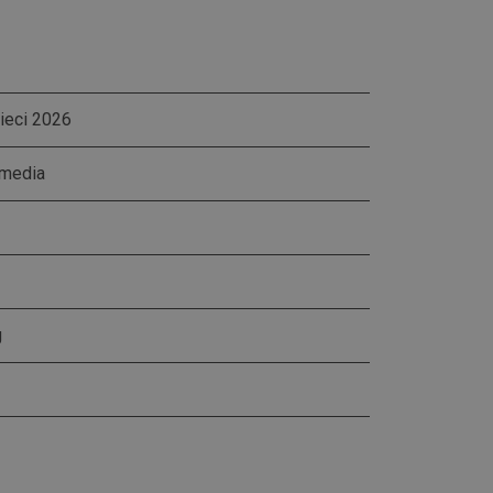
ieci 2026
omedia
g