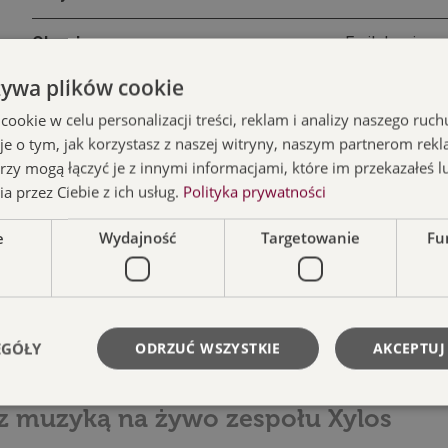
Obsada
Emil Jannings,
żywa plików cookie
Muzyka na żywo
XYLOS: Domaga
okie w celu personalizacji treści, reklam i analizy naszego ru
Wersja filmu
Z polskimi na
je o tym, jak korzystasz z naszej witryny, naszym partnerom re
rzy mogą łączyć je z innymi informacjami, które im przekazałeś l
a przez Ciebie z ich usług.
Polityka prywatności
e
Wydajność
Targetowanie
Fu
EGÓŁY
ODRZUĆ WSZYSTKIE
AKCEPTUJ
no Plenerowe 2026: Portier z hotelu
 (z muzyką na żywo zespołu Xylos
Niezbędne
Wydajność
Targetowanie
Funkcjonalność