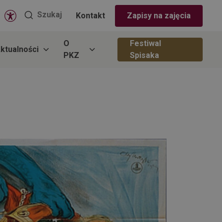
Wyszukaj
Szukaj
Kontakt
Zapisy na zajęcia
na
stronie
O
Festiwal
ktualności
PKZ
Spisaka