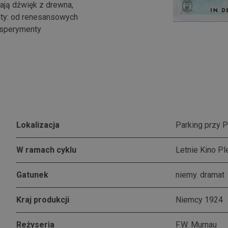
wają dźwięk z drewna,
aty: od renesansowych
ksperymenty
Lokalizacja
Parking przy 
W ramach cyklu
Letnie Kino P
Gatunek
niemy. dramat
Kraj produkcji
Niemcy 1924
Reżyseria
F.W. Murnau