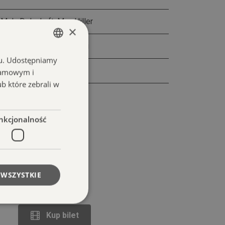
 Maly Delschaft, Max Hiller
×
ła / Klišys / Toporowski
chu. Udostępniamy
POLISH
pisami
klamowym i
ENGLISH
ub które zebrali w
nkcjonalność
 WSZYSTKIE
Kup bilet