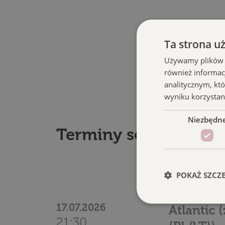
Ta strona u
Używamy plików co
również informac
analitycznym, któ
wyniku korzystani
Niezbędn
Terminy seansu
POKAŻ SZCZ
Letnie Ki
17.07.2026
Atlantic
21:30