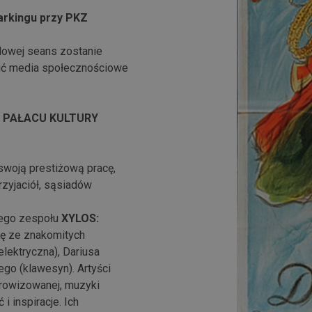
arkingu przy PKZ
dowej seans zostanie
zić media społecznościowe
W PAŁACU KULTURY
 swoją prestiżową pracę,
rzyjaciół, sąsiadów
iego zespołu
XYLOS:
się ze znakomitych
elektryczna), Dariusa
ego (klawesyn). Artyści
prowizowanej, muzyki
i inspiracje. Ich