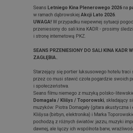
Seans
Letniego Kina Plenerowego 2026
na
p
w ramach dąbrowskiej
Akcji Lato 2026
.
UWAGA!
W przypadku niepewnej sytuacji pogo
przeniesiony do sali kina KADR - prosimy śled
i stronę internetową PKZ.
SEANS PRZENIESIONY DO SALI KINA KADR 
ZAGŁĘBIA.
.
Starzejący się portier luksusowego hotelu traci
przez co musi stawić czoła pogardzie swoich p
i społeczeństwa.
Seans filmu niemego z muzyką polsko-litewsk
Domagała / Klišys / Toporowski
, składający 
muzyków: Piotra Domagały (gitara akustyczna i 
Klišysa (birbyn, elektronika) i Marka Toporowski
pochodzą z różnych światów: jazzu, muzyki im
dawnej, ale łączy ich wspólnota barw, wrażliwość 