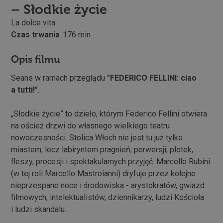
– Słodkie życie
La dolce vita
Czas trwania
176 min
Opis filmu
Seans w ramach przeglądu
"FEDERICO FELLINI: ciao
a tutti!"
.
„Słodkie życie” to dzieło, którym Federico Fellini otwiera
na oścież drzwi do własnego wielkiego teatru
nowoczesności. Stolica Włoch nie jest tu już tylko
miastem, lecz labiryntem pragnień, perwersji, plotek,
fleszy, procesji i spektakularnych przyjęć. Marcello Rubini
(w tej roli Marcello Mastroianni) dryfuje przez kolejne
nieprzespane noce i środowiska - arystokratów, gwiazd
filmowych, intelektualistów, dziennikarzy, ludzi Kościoła
i ludzi skandalu.