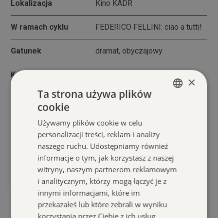
Lokalizacja
Kino KADR
W ramach cyklu
FEDERICO FELLINI: ciao a tutti!
Gatunek
dramat, obyczajowy
Kraj produkcji
Włochy/Francja 1960
×
Ta strona używa plików
Reżyseria
Federico Fellini
cookie
POLISH
Marcello Mastroianni, Anita
Używamy plików cookie w celu
ENGLISH
Obsada
Ekberg, Anouk Aimeé, Yvonne
personalizacji treści, reklam i analizy
Furneaux
naszego ruchu. Udostępniamy również
informacje o tym, jak korzystasz z naszej
witryny, naszym partnerom reklamowym
Wersja filmu
Z polskimi napisami
i analitycznym, którzy mogą łączyć je z
innymi informacjami, które im
Dystrybucja
Stowarzyszenie Kin Studyjnych
przekazałeś lub które zebrali w wyniku
korzystania przez Ciebie z ich usług.