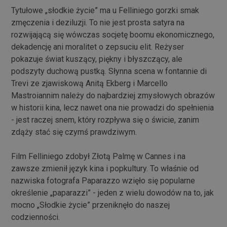
Tytułowe „słodkie życie” ma u Felliniego gorzki smak
zmęczenia i deziluzji. To nie jest prosta satyra na
rozwijającą się wówczas socjetę boomu ekonomicznego,
dekadencję ani moralitet o zepsuciu elit. Reżyser
pokazuje świat kuszący, piękny i błyszczący, ale
podszyty duchową pustką. Słynna scena w fontannie di
Trevi ze zjawiskową Anitą Ekberg i Marcello
Mastroiannim należy do najbardziej zmysłowych obrazów
w historii kina, lecz nawet ona nie prowadzi do spełnienia
- jest raczej snem, który rozpływa się o świcie, zanim
zdąży stać się czymś prawdziwym.
Film Felliniego zdobył Złotą Palmę w Cannes i na
zawsze zmienił język kina i popkultury. To właśnie od
nazwiska fotografa Paparazzo wzięło się popularne
określenie „paparazzi” - jeden z wielu dowodów na to, jak
mocno „Słodkie życie” przeniknęło do naszej
codzienności.