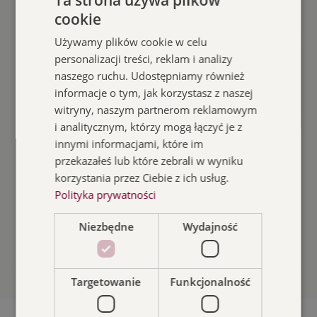
cookie
POLISH
Używamy plików cookie w celu
ENGLISH
personalizacji treści, reklam i analizy
naszego ruchu. Udostępniamy również
informacje o tym, jak korzystasz z naszej
witryny, naszym partnerom reklamowym
i analitycznym, którzy mogą łączyć je z
innymi informacjami, które im
22.07.2026
Aktualności
przekazałeś lub które zebrali w wyniku
korzystania przez Ciebie z ich usług.
PKZ nieczynny w dniach 23-
Polityka prywatności
27 lipca
Niezbędne
Wydajność
Czytaj więcej
Targetowanie
Funkcjonalność