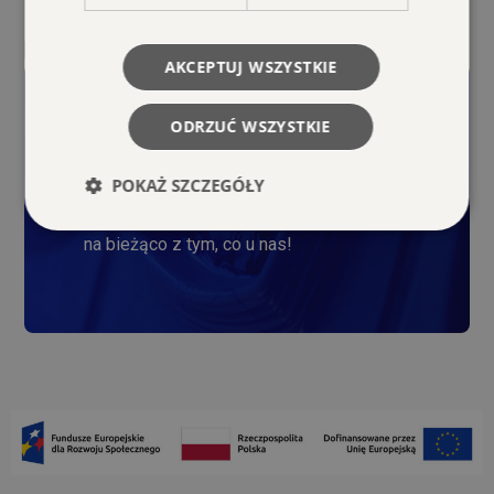
[ id=""]
AKCEPTUJ WSZYSTKIE
ODRZUĆ WSZYSTKIE
Zapisz się do
newslettera
POKAŻ SZCZEGÓŁY
Zapisz się do naszego newslettera i bądź
na bieżąco z tym, co u nas!
Niezbędne
Wydajność
Targetowanie
Funkcjonalność
Niezbędne pliki cookie umożliwiają korzystanie z
podstawowych funkcji strony internetowej, takich
jak logowanie użytkownika i zarządzanie kontem.
Bez niezbędnych plików cookie nie można
prawidłowo korzystać ze strony internetowej.
Dostawca /
Okres
Nazwa
Opis
Domena
przechowywania