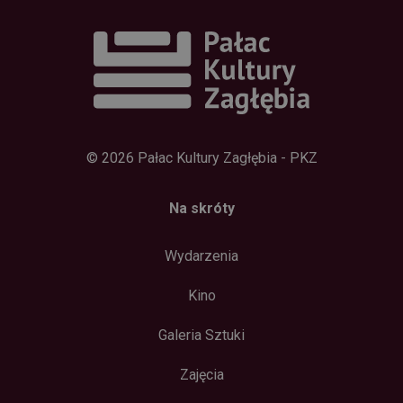
symfony
Sesja
Plik cookie
Symfony SAS
powiązany z
bilety.palac.art.pl
frameworkiem
Symfony do
tworzenia
aplikacji PHP.
Dokładny cel
jest niejasny,
ale ponieważ
zwykle jest to
plik cookie
sesji, można
go traktować
© 2026 Pałac Kultury Zagłębia - PKZ
jako
konieczny.
Na skróty
Wydarzenia
Polityce
prywatności Google
Dostawca /
Okres
Nazwa
Domena
przechowywania
Kino
wp-
Sesja
OnTheGoSystems
wpml_current_language
Ltd.
Galeria Sztuki
palac.art.pl
Zajęcia