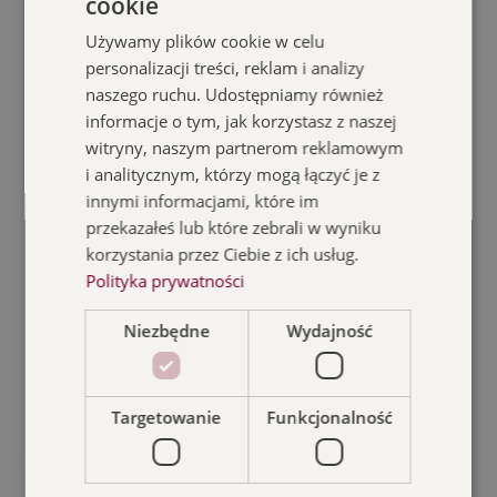
cookie
POLISH
Festiwal Spisaka
Sala Teatralna
Używamy plików cookie w celu
ENGLISH
personalizacji treści, reklam i analizy
Na urodziny Spisaka – Benefis
naszego ruchu. Udostępniamy również
Maestry Agnieszki Duczmal
informacje o tym, jak korzystasz z naszej
witryny, naszym partnerom reklamowym
i analitycznym, którzy mogą łączyć je z
Szczegóły
Kup Bilet
innymi informacjami, które im
przekazałeś lub które zebrali w wyniku
korzystania przez Ciebie z ich usług.
Polityka prywatności
Niezbędne
Wydajność
Targetowanie
Funkcjonalność