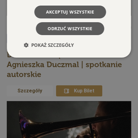
AKCEPTUJ WSZYSTKIE
14.09.2026
16:30
ODRZUĆ WSZYSTKIE
Festiwal Spisaka
Sala Konferencyjna
POKAŻ SZCZEGÓŁY
Dama z batutą. Niezrównana
Agnieszka Duczmal | spotkanie
Niezbędne
Wydajność
Targetowanie
autorskie
Funkcjonalność
Szczegóły
Niezbędne pliki cookie umożliwiają korzystanie z
Kup Bilet
podstawowych funkcji strony internetowej, takich
jak logowanie użytkownika i zarządzanie kontem.
Bez niezbędnych plików cookie nie można
prawidłowo korzystać ze strony internetowej.
Dostawca /
Okres
Nazwa
Opis
Domena
przechowywania
symfony
Sesja
Plik cookie
Symfony SAS
powiązany z
bilety.palac.art.pl